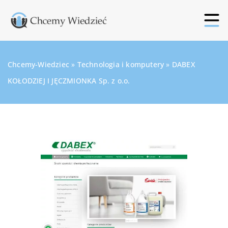
Chcemy-Wiedziec
»
Technologia i komputery
»
DABEX
KOŁODZIEJ I JĘCZMIONKA Sp. z o.o.