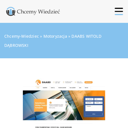
Chcemy-Wiedziec
»
Motoryzacja
»
DAABS WITOLD
DĄBROWSKI