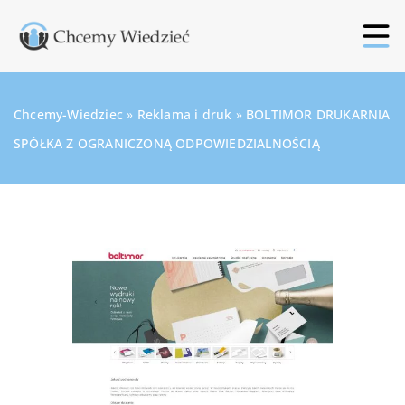
Chcemy-Wiedziec
»
Reklama i druk
»
BOLTIMOR DRUKARNIA
SPÓŁKA Z OGRANICZONĄ ODPOWIEDZIALNOŚCIĄ