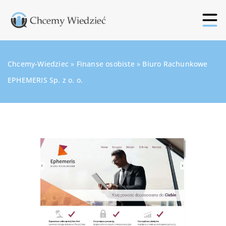
Chcemy-Wiedziec
»
Finanse osobiste
»
Biuro Rachunkowe
EPHEMERIS Sp. z o. o.