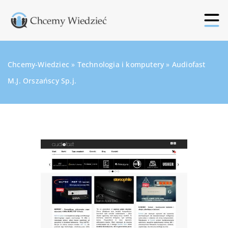
Chcemy-Wiedziec
»
Technologia i komputery
»
Audiofast
M.J. Orszańscy Sp.j.