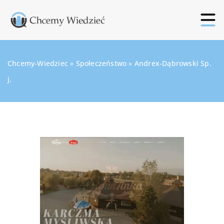
Chcemy-Wiedziec
»
Społeczeństwo
»
Andrex-Dąbrowski Sp.
j.