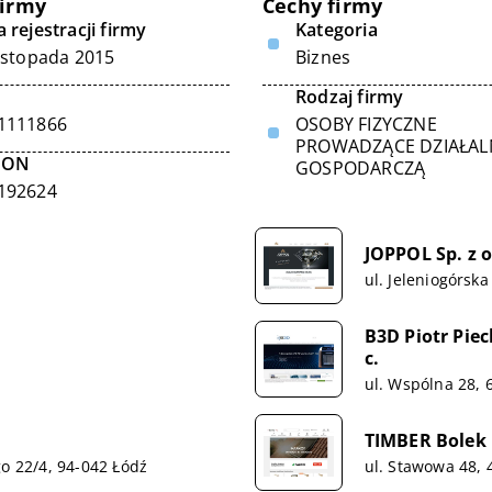
firmy
Cechy firmy
 rejestracji firmy
Kategoria
listopada 2015
Biznes
Rodzaj firmy
1111866
OSOBY FIZYCZNE
PROWADZĄCE DZIAŁA
GON
GOSPODARCZĄ
192624
JOPPOL Sp. z o
ul. Jeleniogórsk
B3D Piotr Pie
c.
ul. Wspólna 28,
TIMBER Bolek 
go 22/4, 94-042 Łódź
ul. Stawowa 48, 