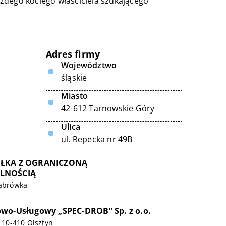
każdego kociego właściciela szukającego
Adres firmy
Województwo
śląskie
Miasto
42-612 Tarnowskie Góry
Ulica
ul. Repecka nr 49B
ÓŁKA Z OGRANICZONĄ
LNOŚCIĄ
Dąbrówka
wo-Usługowy „SPEC-DROB” Sp. z o.o.
, 10-410 Olsztyn