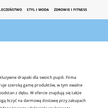
ŁECZEŃSTWO
STYL I MODA
ZDROWIE I FITNESS
skluzywne drapaki dla swoich pupili. Firma
eruje szeroką gamę produktów, w tym owalne
odstan z dębu. W ofercie znajdują się także
mogą liczyć na darmową dostawę przy zakupach