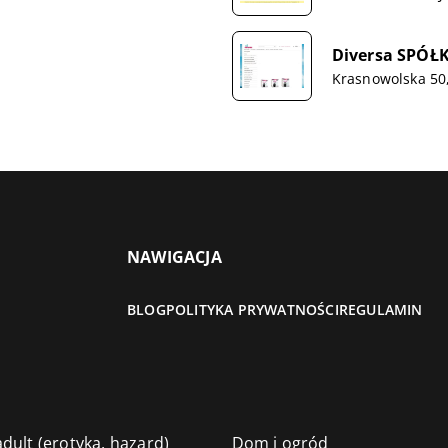
Diversa SPÓ
Krasnowolska 50
NAWIGACJA
BLOG
POLITYKA PRYWATNOŚCI
REGULAMIN
dult (erotyka, hazard)
Dom i ogród