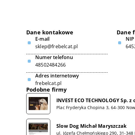
Dane kontakowe
Dane 
E-mail
NIP
sklep@frebelcat.pl
645
Numer telefonu
48502484266
Adres internetowy
frebelcat.pl
Podobne firmy
INVEST ECO TECHNOLOGY Sp. z o
Plac Fryderyka Chopina 3, 64-300 No
Slow Dog Michał Maryszczak
ul. Józefa Chełmońskiego 290, 31-348