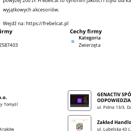
powyżej 200 zł. Frebelcat to synonim jakości i stylu dla 
wyjątkowych akcesoriów.
Wejdź na:
https://frebelcat.pl
firmy
Cechy firmy
Kategoria
2587403
Zwierzęta
GENACTIV SP
.o.
ODPOWIEDZIA
wy Tomyśl
ul. Polna 13/3, 
Zakład Handlo
 Kraków
ul. Lubelska 43 J