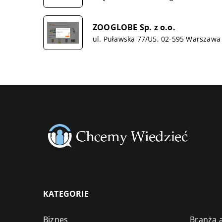
ZOOGLOBE Sp. z o.o.
ul. Puławska 77/U5, 02-595 Warszawa
KATEGORIE
Biznes
Branża a